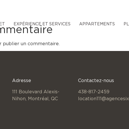
ET
EXPÉRIENCE ET SERVICES
APPARTEMENTS
P
ommentaire
 publier un commentaire.
Adresse
Contactez-nous
111 Boulevard Alexis-
438-817-2459
Nihon,
Montréal, QC
location111@agencesix