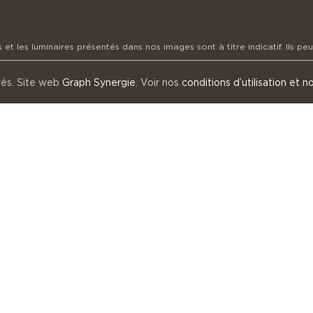
t les luminaires présentés dans nos images sont à titre indicatif. Ils peuv
vés. Site web
Graph Synergie
. Voir nos
conditions d’utilisation et n