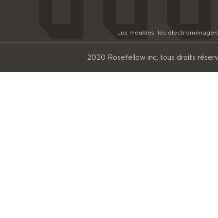
Les meubles, les électroménagers e
2020 Rosefellow inc. tous droits réser