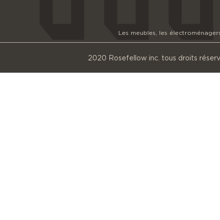
Les meubles, les électroménagers e
2020 Rosefellow inc. tous droits réser