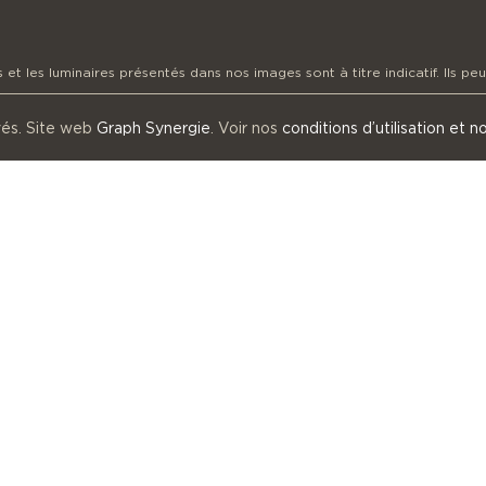
t les luminaires présentés dans nos images sont à titre indicatif. Ils peuv
vés. Site web
Graph Synergie
. Voir nos
conditions d’utilisation et n