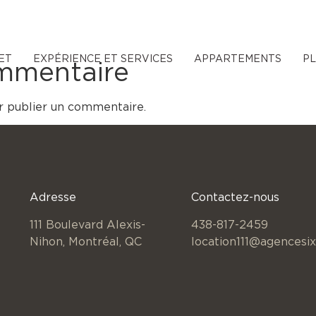
ET
EXPÉRIENCE ET SERVICES
APPARTEMENTS
P
ommentaire
 publier un commentaire.
Adresse
Contactez-nous
111 Boulevard Alexis-
438-817-2459
Nihon,
Montréal, QC
location111@agencesix