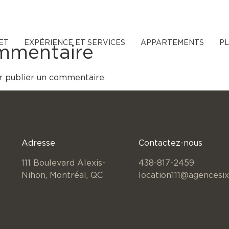
ET
EXPÉRIENCE ET SERVICES
APPARTEMENTS
P
ommentaire
 publier un commentaire.
Adresse
Contactez-nous
111 Boulevard Alexis-
438-817-2459
Nihon,
Montréal, QC
location111@agencesix