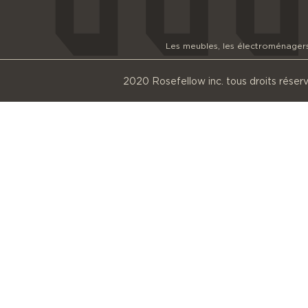
Les meubles, les électroménagers e
2020 Rosefellow inc. tous droits réser