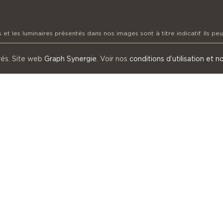
t les luminaires présentés dans nos images sont à titre indicatif. Ils peuv
vés. Site web
Graph Synergie
. Voir nos
conditions d’utilisation et n